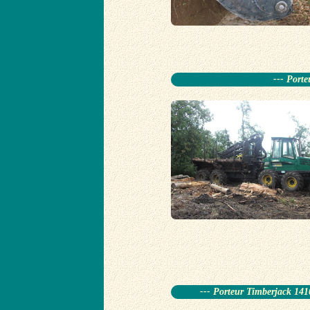
--- Port
--- Porteur Timberjack 141