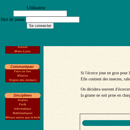
Utilisateur
Mot de passe
.
Accueil
Mises à jour
Communiquer
Faire un lien
Si l'écorce joue en gros pour
M'écrire
Elle contient des insectes, ra
Origine des visiteurs
On décidera souvent d'écorcer l
la grume ne soit prise en charg
Disciplines
Anglais
Forêt
Informatique
Mathématiques
Milieux autres que la forêt