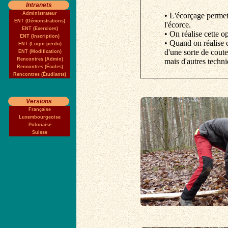
Intranets
Administrateur
• L'écorçage permet 
ENT (Démonstrations)
l'écorce.
ENT (Exercices)
• On réalise cette 
ENT (Inscription)
• Quand on réalise c
ENT (Login perdu)
d'une sorte de coute
ENT (Modification)
Rencontres (Admin)
mais d'autres techni
Rencontres (Écoles)
Rencontres (Étudiants)
Versions
Française
Luxembourgeoise
Polonaise
Suisse