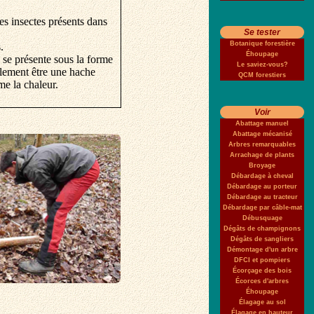
es insectes présents dans
Se tester
Botanique forestière
.
Éhoupage
Il se présente sous la forme
Le saviez-vous?
galement être une hache
QCM forestiers
me la chaleur.
Voir
Abattage manuel
Abattage mécanisé
Arbres remarquables
Arrachage de plants
Broyage
Débardage à cheval
Débardage au porteur
Débardage au tracteur
Débardage par câble-mat
Débusquage
Dégâts de champignons
Dégâts de sangliers
Démontage d'un arbre
DFCI et pompiers
Écorçage des bois
Écorces d'arbres
Éhoupage
Élagage au sol
Élagage en hauteur