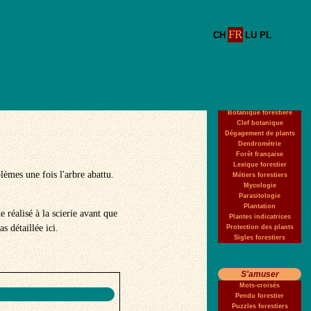
FR
CH
LU
PL
Apprendre
Botanique forestière
Clef botanique
Dégagement de plants
Dendrométrie
Forêt française
Lexique forestier
èmes une fois l'arbre abattu.
Métiers forestiers
Mycologie
Parasitologie
Plantation
 réalisé à la scierie avant que
Plantes indicatrices
s détaillée ici.
Protection des plants
Sigles forestiers
S'amuser
Mots-croisés
Pendu forestier
Puzzles forestiers