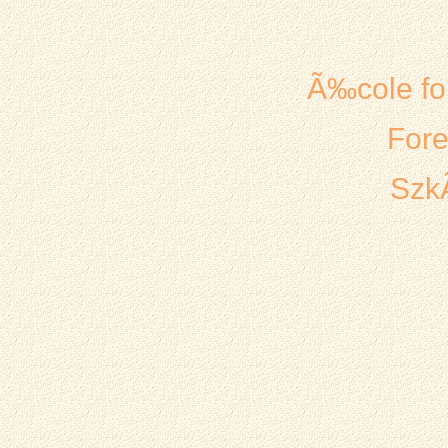
Ã‰cole for
Fore
SzkÃ