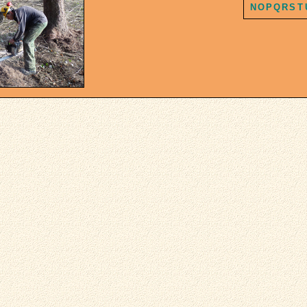
N
O
P
Q
R
S
T