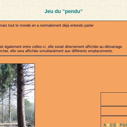
Jeu du "pendu"
ais tout le monde en a normalement déjà entendu parler.
 également entre celles-ci, elle serait directement affichée au démarrage.
rcher, elle sera affichée simultanément aux différents emplacements.
A
B
C
D
E
F
G