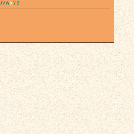
U
V
W
X
Y
Z