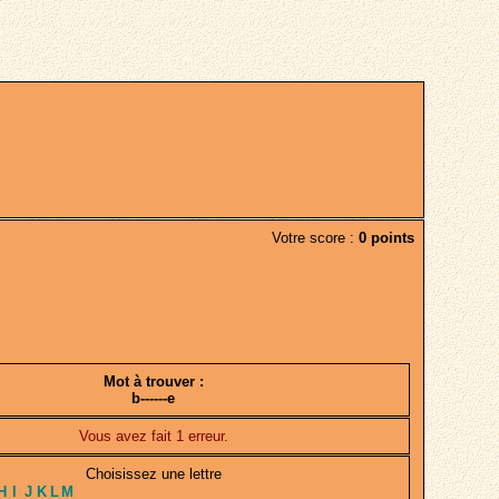
Votre score :
0 points
Mot à trouver :
b------e
Vous avez fait 1 erreur.
Choisissez une lettre
H
I
J
K
L
M