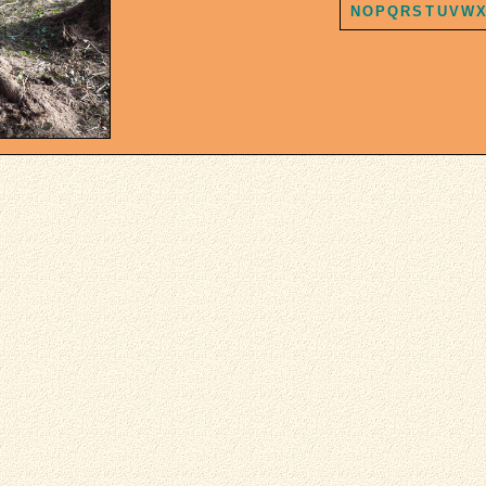
N
O
P
Q
R
S
T
U
V
W