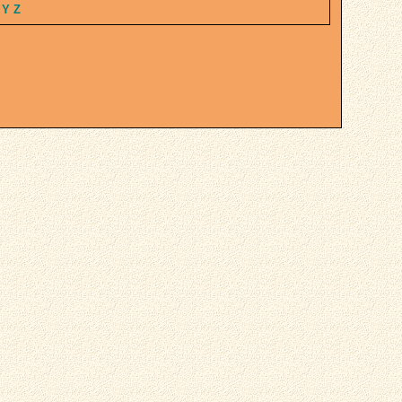
X
Y
Z