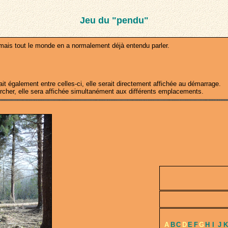
Jeu du "pendu"
ais tout le monde en a normalement déjà entendu parler.
 également entre celles-ci, elle serait directement affichée au démarrage.
rcher, elle sera affichée simultanément aux différents emplacements.
A
B
C
D
E
F
G
H
I
J