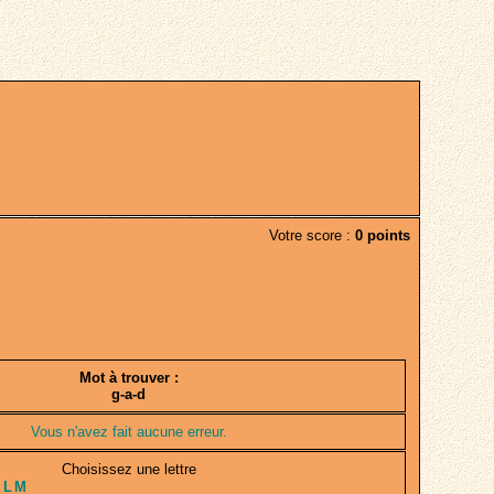
Votre score :
0 points
Mot à trouver :
g-a-d
Vous n'avez fait aucune erreur.
Choisissez une lettre
K
L
M