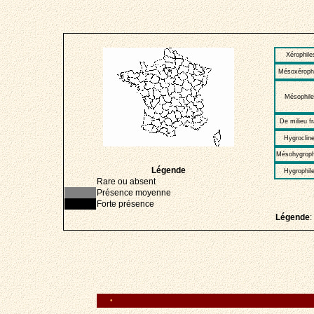
Xérophile
Mésoxérophi
Mésophile
De milieu fr
Hygroclin
Mésohygroph
Légende
Hygrophil
Rare ou absent
Présence moyenne
Forte présence
Légende
:
•