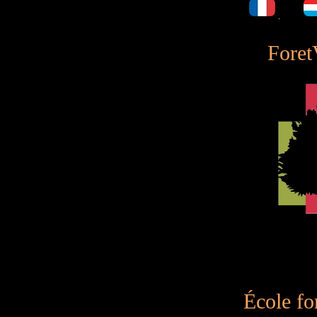
Foret
École for