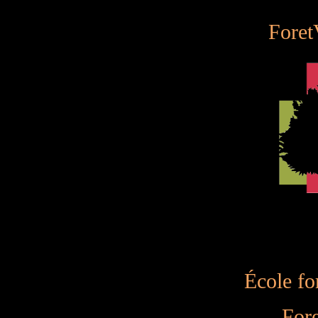
Foret
École for
Fore