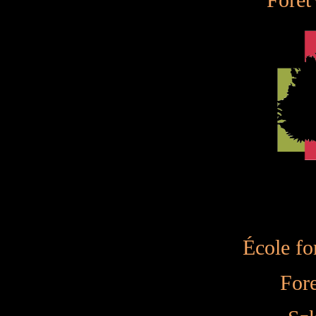
École for
Fore